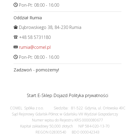
Pon-Pt: 08:00 - 16:00
Oddział Rumia
Dąbrowskiego 38, 84-230 Rumia
+48 58 5731180
rumia@comel.pl
Pon-Pt: 08:00 - 16:00
Zadzwoń - pomożemy!
Start
E-Sklep
Dojazd
Polityka prywatności
COMEL Spółka z o.o. Siedziba: 81-522 Gdynia, ul. Orłowska 49C
Sąd Rejonowy Gdańsk-Północ w Gdańsku VIII Wydział Gospodarczy
Numer wpisu do Rejestru KRS 0000080677
Kapitał zakładowy 50,000 złotych NIP 584-020-13-70
REGON 02830540 BDO 000042343