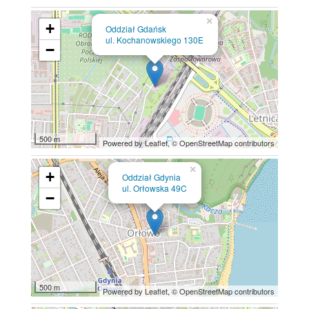
×
+
Oddział Gdańsk
ul. Kochanowskiego 130E
−
500 m
Powered by Leaflet,
© OpenStreetMap contributors
×
+
Oddział Gdynia
ul. Orłowska 49C
−
500 m
Powered by Leaflet,
© OpenStreetMap contributors